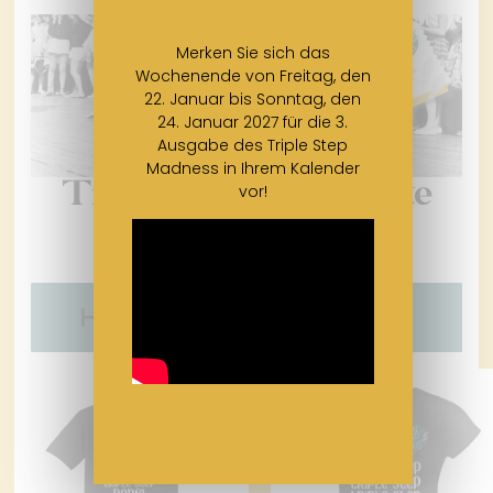
Merken Sie sich das
Wochenende von Freitag, den
22. Januar bis Sonntag, den
24. Januar 2027 für die 3.
Ausgabe des Triple Step
Madness in Ihrem Kalender
Ticket für die gesamte
vor!
Veranstaltung
€ 195,00
Holen Sie sich Ihr Ticket!