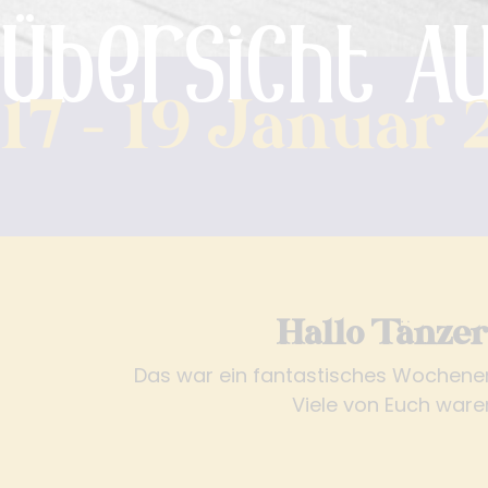
Übersicht A
17 - 19 Januar
Hallo Tänzer
Das war ein fantastisches Wochenen
Viele von Euch ware