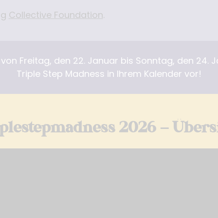
ng
Collective Foundation
.
on Freitag, den 22. Januar bis Sonntag, den 24. J
Triple Step Madness in Ihrem Kalender vor!
plestepmadness 2026 – Übers