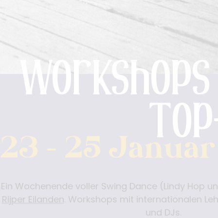
Workshops v
Top
23 - 25 Janua
Ein Wochenende voller Swing Dance (Lindy Hop u
Rijper Eilanden
. Workshops mit internationalen Le
und DJs.