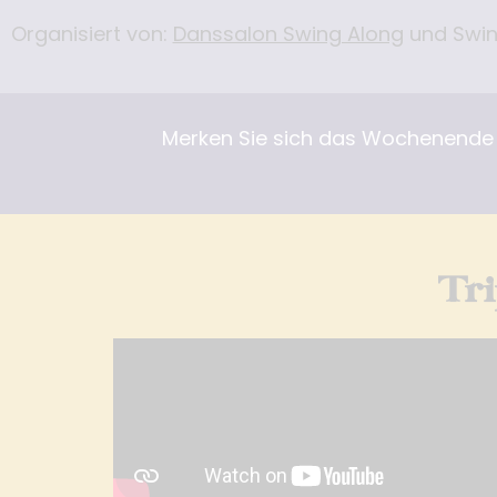
Organisiert von:
Danssalon Swing Along
und Swi
Merken Sie sich das Wochenende v
Tri