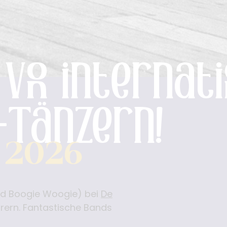
on internatio
-Tänzern!
r 2026
nd Boogie Woogie) bei
De
hrern. Fantastische Bands