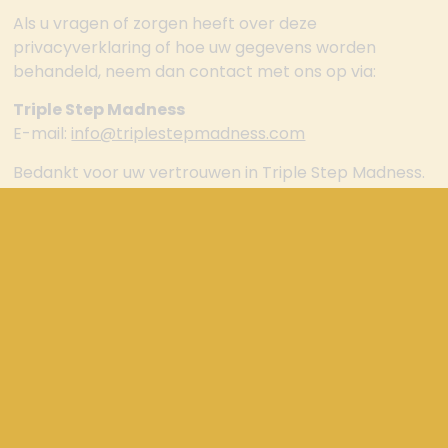
Als u vragen of zorgen heeft over deze
privacyverklaring of hoe uw gegevens worden
behandeld, neem dan contact met ons op via:
Triple Step Madness
E-mail:
info@triplestepmadness.com
Bedankt voor uw vertrouwen in Triple Step Madness.
Wij zetten ons in voor de bescherming van uw
privacy en het waarborgen van een veilige
winkelervaring.
Laatst Bijgewerkt:
2024-09-04
Onze favorieten: