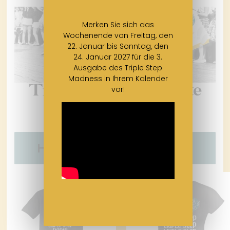
Merken Sie sich das
Wochenende von Freitag, den
22. Januar bis Sonntag, den
24. Januar 2027 für die 3.
Ausgabe des Triple Step
Madness in Ihrem Kalender
Ticket für die gesamte
vor!
Veranstaltung
€ 195,00
Holen Sie sich Ihr Ticket!